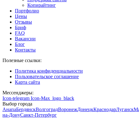
Копирайтинг
Портфолио
Цены
Отзывы
Бриф
FAQ
Вакансии
Блог
Контакты
Полезные ссылки:
Политика конфиденциальности
Пользовательское соглашение
Карта сайта
Мессенджеры:
Icon-telegram
Icon-Max_logo_black
Выбор города
Анапа
Бердянск
Волгоград
Воронеж
Донецк
Краснодар
Луганск
М
на-Дону
Санкт-Петербург