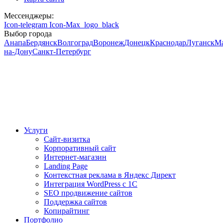
Мессенджеры:
Icon-telegram
Icon-Max_logo_black
Выбор города
Анапа
Бердянск
Волгоград
Воронеж
Донецк
Краснодар
Луганск
М
на-Дону
Санкт-Петербург
Услуги
Сайт-визитка
Корпоративный сайт
Интернет-магазин
Landing Page
Контекстная реклама в Яндекс Директ
Интеграция WordPress c 1C
SEO продвижение сайтов
Поддержка сайтов
Копирайтинг
Портфолио