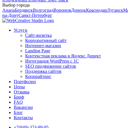
Выбор города
Анапа
Бердянск
Волгоград
Воронеж
Донецк
Краснодар
Луганск
М
на-Дону
Санкт-Петербург
Услуги
Сайт-визитка
Корпоративный сайт
Интернет-магазин
Landing Page
Контекстная реклама в Яндекс Директ
Интеграция WordPress c 1C
SEO продвижение сайтов
Поддержка сайтов
Копирайтинг
Портфолио
Цены
Отзывы
Бриф
FAQ
Вакансии
Блог
Контакты
+7(949)-374-89-95