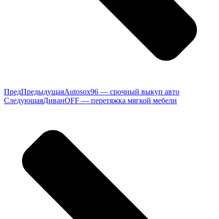
Пред
Предыдущая
Autosox96 — срочный выкуп авто
Следующая
ДиванOFF — перетяжка мягкой мебели