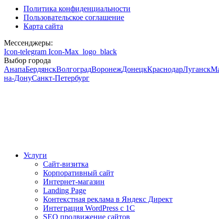
Политика конфиденциальности
Пользовательское соглашение
Карта сайта
Мессенджеры:
Icon-telegram
Icon-Max_logo_black
Выбор города
Анапа
Бердянск
Волгоград
Воронеж
Донецк
Краснодар
Луганск
М
на-Дону
Санкт-Петербург
Услуги
Сайт-визитка
Корпоративный сайт
Интернет-магазин
Landing Page
Контекстная реклама в Яндекс Директ
Интеграция WordPress c 1C
SEO продвижение сайтов